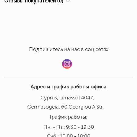
Отзывы покупателей (0)
Суб.: 10:00 - 18:00
Ручная мойка в бережном режиме при температуре 30°
Добавить отзыв
В посудомоечной машине мыть не рекомендовано
Подпишитесь на нас в соц сетях
Адрес и график работы офиса
Cyprus, Limassol 4047,
Germasogeia, 60 Georgiou A Str.
График работы:
Пн. - Пт.: 9:30 - 19:30
Суб.: 10:00 - 18:00