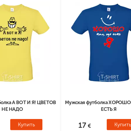
олка А ВОТ И Я! ЦВЕТОВ
Мужская футболка ХОРОШО 
НЕ НАДО
ЕСТЬ Я
17
Купить
Купит