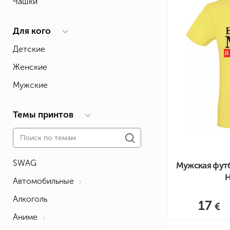
Чашки
Влюблённым
Надписи
Извест
Геймерские
Неприличные
Знаки 
Для кого
Девичник
Парные
Фамили
Детские
Животные
Праздники
Женские
Мужские
Темы принтов
SWAG
Мужская фут
Автомобильные
Алкоголь
17
Аниме