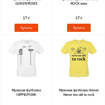
GUNS'N'ROSES
ROCK знак
17
17
Купить
Купить
Мужская футболка
Мужская футболка Homer
HIPPIE/PUNK
Never too old to rock