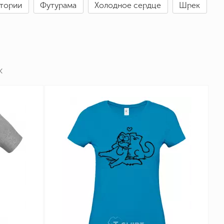
стории
Футурама
Холодное сердце
Шрек
×