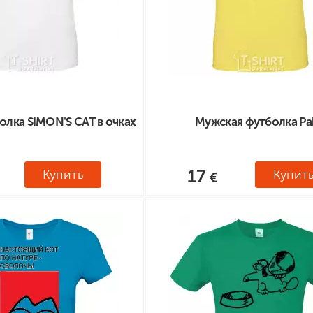
лка SIMON'S CAT в очках
Мужская футболка Pai
17
Купить
Купит