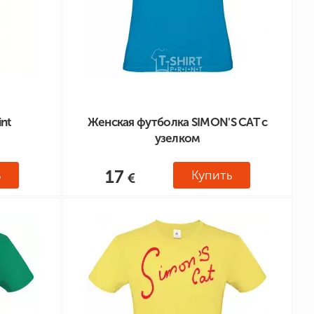
nt
Женская футболка SIMON'S CAT с
узелком
17
ь
Купить