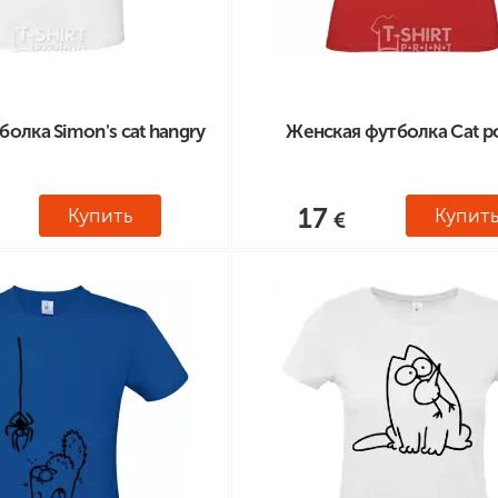
олка Simon's cat hangry
Женская футболка Cat po
17
Купить
Купит