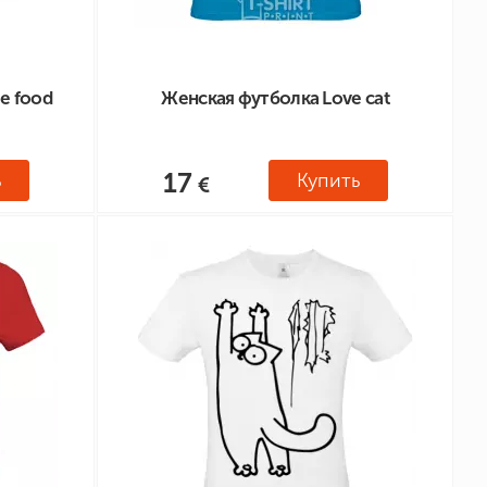
e food
Женская футболка Love cat
17
ь
Купить