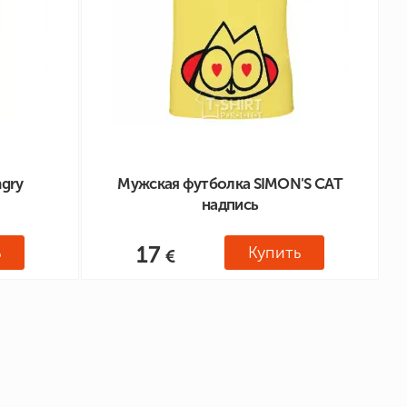
gry
Мужская футболка SIMON'S CAT
надпись
17
ь
Купить