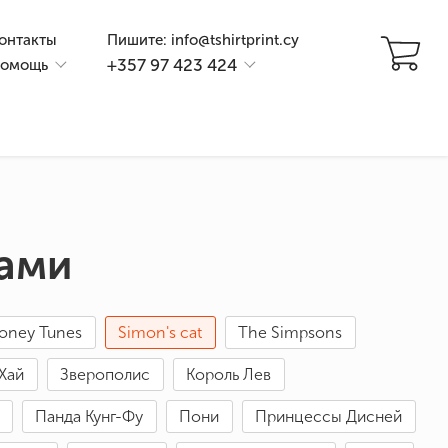
онтакты
Пишите: info@tshirtprint.cy
+357 97 423 424
омощь
тами
oney Tunes
Simon's cat
The Simpsons
и
Хай
Зверополис
Король Лев
Панда Кунг-Фу
Пони
Принцессы Дисней