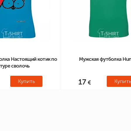
олка Настоящий котик по
Мужская футболка Hun
туре сволочь
17
Купить
Купит