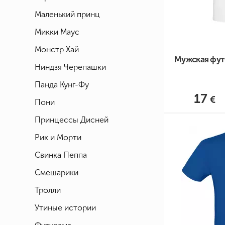
Маленький принц
Микки Маус
Монстр Хай
Мужская футб
Ниндзя Черепашки
Панда Кунг-Фу
17
Пони
Принцессы Дисней
Рик и Морти
Свинка Пеппа
Смешарики
Тролли
Утиные истории