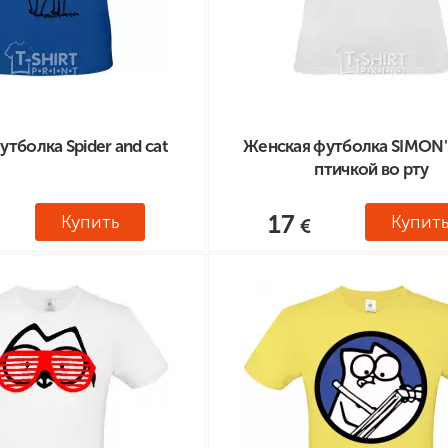
тболка Spider and cat
Женская футболка SIMON'
птичкой во рту
17
Купить
Купит