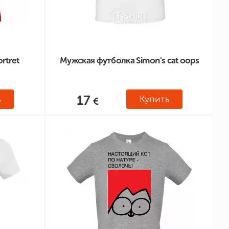
rtret
Мужская футболка Simon's cat oops
17
ь
Купить