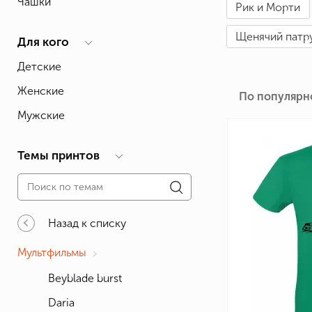
Чашки
Рик и Морти
Влюблённым
Надписи
Извест
Геймерские
Неприличные
Знаки 
Щенячий патр
Для кого
Девичник
Парные
Фамили
Детские
Животные
Праздники
Женские
По популярн
Мужские
Темы принтов
Назад к списку
Мультфильмы
Beyblade burst
Daria