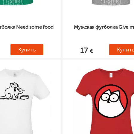
тболка Need some food
Мужская футболка Give m
17
Купить
Купит