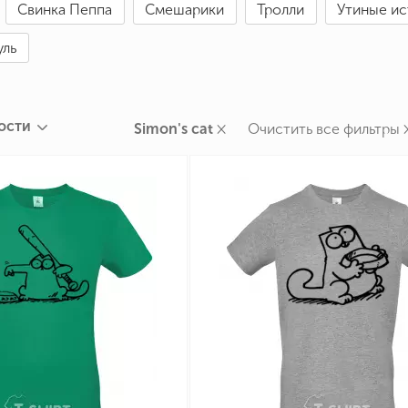
Свинка Пеппа
Смешарики
Тролли
Утиные и
ные бренды
зодиака
уль
я и Номер
ости
×
Simon's cat
Очистить все фильтры