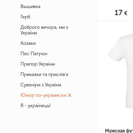
Вышивка
17
Герб
Доброго вечора, ми з
України
Козаки
Пес Патрон
Прапор України
Приказки та прислів'я
Сувеніри з України
Юмор по-украински
Я - українець!
Мужская фут