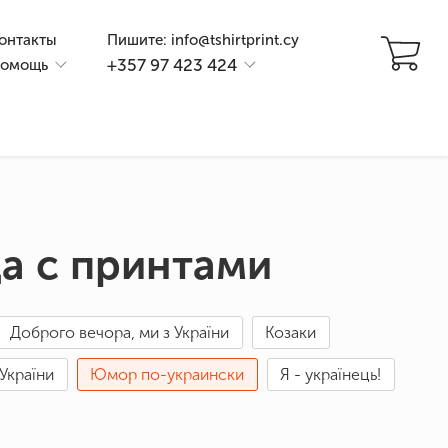
онтакты
Пишите: info@tshirtprint.cy
+357 97 423 424
омощь
а с принтами
Доброго вечора, ми з України
Козаки
и
 України
Юмор по-украински
Я - українець!