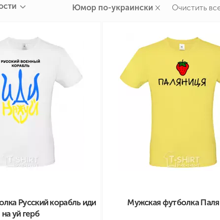
ости
ные бренды
×
Юмор по-украински
Очистить вс
зодиака
я и Номер
лка Русский корабль иди
Мужская футболка Паля
на уй герб