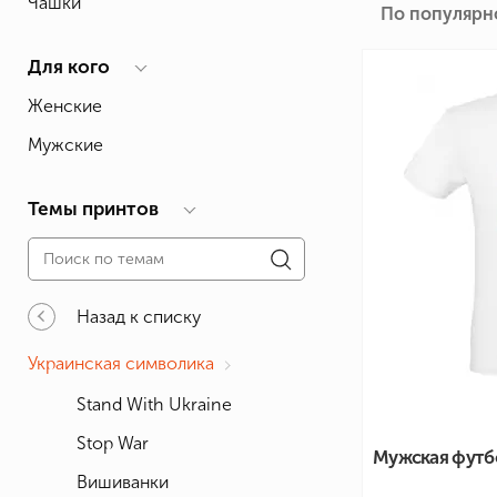
Чашки
По популярн
Влюблённым
Надписи
Извест
Геймерские
Неприличные
Знаки 
Для кого
Девичник
Парные
Фамили
Женские
Животные
Праздники
Мужские
Темы принтов
Назад к списку
Украинская символика
Stand With Ukraine
Stop War
Мужская футбо
Вишиванки