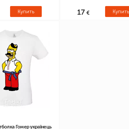
17
Купить
Купит
болка Гомер українець