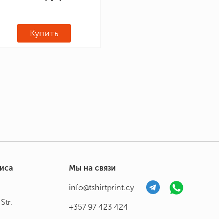
Купить
фиса
Мы на связи
info@tshirtprint.cy
Str.
+357 97 423 424