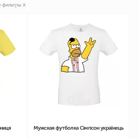
×
е фильтры
ниця
Мужская футболка Сімпсон українець