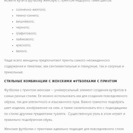
можете купить футболку женскую с принтом недорого таких цветов:
солнечно желтого;
темно-синего;
вишневого;
черного;
графитового;
лаймового;
красного;
белого.
Чаще всего женщины предпочитают принты самого неожиданного
содержания и тематики, как сентиментальные и гламурные, так и озорные и
прикольные.
СТИЛЬНЫЕ КОМБИНАЦИИ С ЖЕНСКИМИ ФУТБОЛКАМИ С ПРИНТОМ
Футболка с принтом женская — универсальный элемент создания аутфитов в
самых разных стилях. Ее можно использовать как для создания повседневного
образа, так для элегантного и изысканного лука. Важно грамотно подобрать
цвет изделия, изображение на нем, а также скомпоновать его с подходящими
по стилю другими предметами туалета. Существенную роль в этом играет и
правильно подобранная обувь.
Женские футболки с принтами идеально подходят для повседневного стиля.