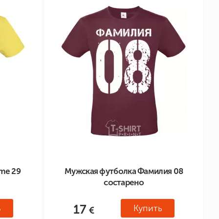
me 29
Мужская футболка Фамилия 08
состарено
17
ь
Купить