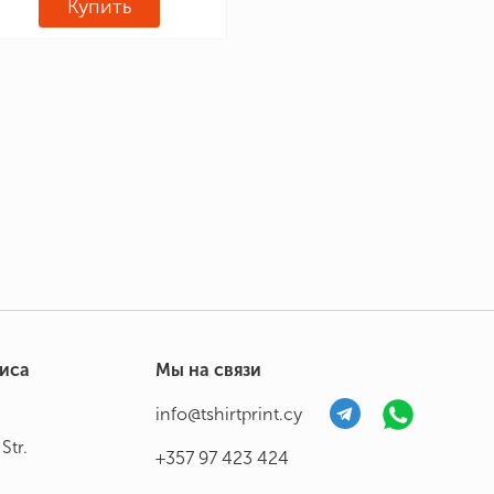
Купить
фиса
Мы на связи
info@tshirtprint.cy
Str.
+357 97 423 424