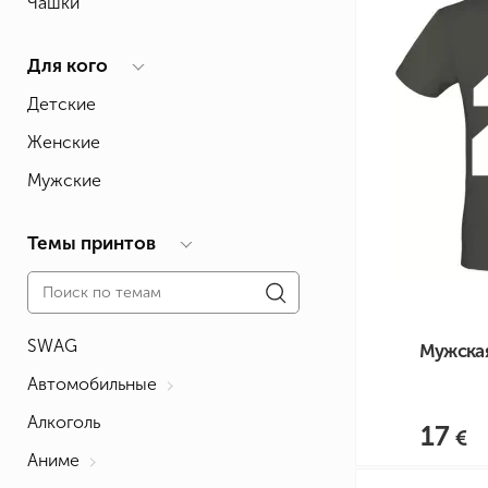
Чашки
Влюблённым
Надписи
Извест
Геймерские
Неприличные
Знаки 
Для кого
Девичник
Парные
Фамили
Детские
Животные
Праздники
Женские
Мужские
Темы принтов
SWAG
Мужская
Автомобильные
Алкоголь
17
Аниме