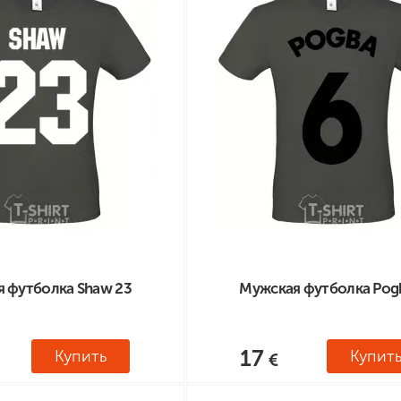
ные бренды
зодиака
я и Номер
 футболка Shaw 23
Мужская футболка Pog
17
Купить
Купит