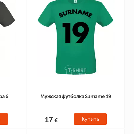
ba 6
Мужская футболка Surname 19
17
ь
Купить