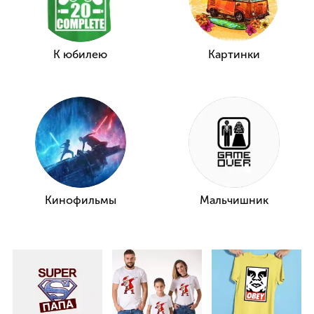
К юбилею
Картинки
Кинофильмы
Мальчишник