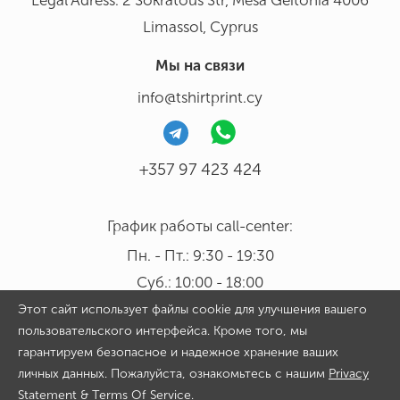
Legal Adress: 2 Sokratous Str, Mesa Geitonia 4006
Limassol, Cyprus
Мы на связи
info@tshirtprint.cy
+357 97 423 424
График работы call-center:
Пн. - Пт.: 9:30 - 19:30
Суб.: 10:00 - 18:00
Этот сайт использует файлы cookie для улучшения вашего
пользовательского интерфейса. Кроме того, мы
гарантируем безопасное и надежное хранение ваших
личных данных. Пожалуйста, ознакомьтесь с нашим
Privacy
Copyright 2026 © Tshirtprint.cy. All rights reserved. By continuing
Statement
&
Terms Of Service
.
to use our website and placing an order on it you agree with