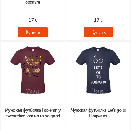
cedavra
17
17
Купить
Купить
Мужская футболка I solemnly
Мужская футболка Let's go to
swear that i am up to no good
Hogwarts