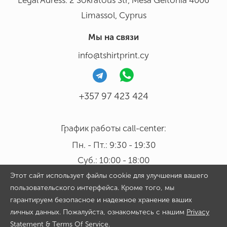
Legal Adress: 2 Sokratous Str, Mesa Geitonia 4006
Limassol, Cyprus
Мы на связи
info@tshirtprint.cy
+357 97 423 424
График работы call-center:
Пн. - Пт.: 9:30 - 19:30
Суб.: 10:00 - 18:00
Этот сайт использует файлы cookie для улучшения вашего
пользовательского интерфейса. Кроме того, мы
гарантируем безопасное и надежное хранение ваших
личных данных. Пожалуйста, ознакомьтесь с нашим
Privacy
Copyright 2026 © Tshirtprint.cy. All rights reserved. By continuing
Statement
&
Terms Of Service
.
to use our website and placing an order on it you agree with