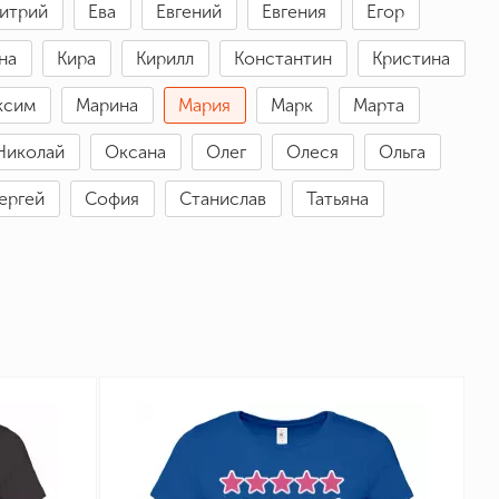
итрий
Ева
Евгений
Евгения
Егор
на
Кира
Кирилл
Константин
Кристина
ксим
Марина
Мария
Марк
Марта
Николай
Оксана
Олег
Олеся
Ольга
ергей
София
Станислав
Татьяна