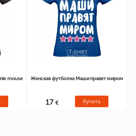
nie mouse
Женская футболка Маши правят миром
17
ь
Купить