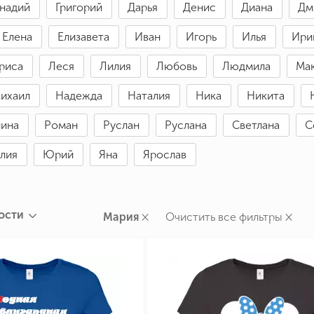
ннадий
Григорий
Дарья
Денис
Диана
Дм
ные бренды
зодиака
Елена
Елизавета
Иван
Игорь
Илья
Ири
я и Номер
риса
Леся
Лилия
Любовь
Людмила
Ма
ихаил
Надежда
Наталия
Ника
Никита
ина
Роман
Руслан
Руслана
Светлана
С
лия
Юрий
Яна
Ярослав
ости
×
×
Мария
Очистить все фильтры