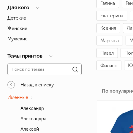
Галина
Ге
Влюблённым
Надписи
Извест
Для кого
Геймерские
Неприличные
Знаки 
Екатерина
Детские
Девичник
Парные
Фамили
Ксения
Ла
Женские
Животные
Праздники
Мужские
Марьяна
М
Павел
Пол
Темы принтов
Филипп
Ю
Назад к списку
По популярн
Именные
Александр
Александра
Алексей