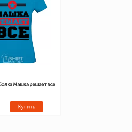
болка Машка решает все
Купить