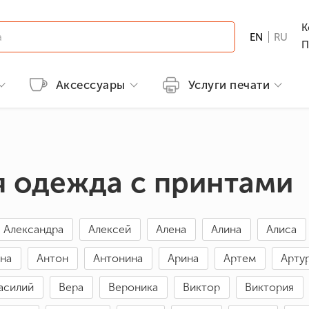
К
EN
RU
П
Аксессуары
Услуги печати
й продукции
Детская одежда
Методы печати
Бренды
Футболки с принтами
лы
Футболки
Вышивка
B&C
Мужские
 одежда с принтами
ссии
GILDAN
Женские
а и охота
Детские
ные
Александра
Алексей
Алена
Алина
Алиса
Одежда с популярными принтам
лы
на
Антон
Антонина
Арина
Артем
Арту
сменам
Патриотические футболки
ерои/Комиксы
асилий
Вера
Вероника
Виктор
Виктория
и Галстуки