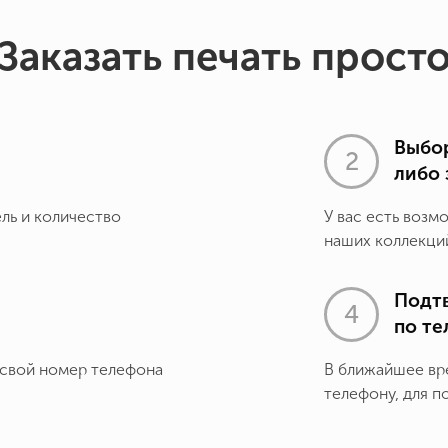
Заказать печать прост
Выбор
либо 
ель и количество
У вас есть возм
наших коллекций
Подт
по т
 свой номер телефона
В ближайшее вр
телефону, для п