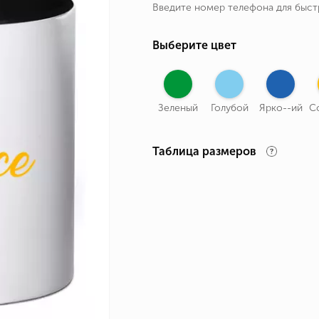
Введите номер телефона для быс
ные бренды
зодиака
Выберите цвет
я и Номер
Зеленый
Голубой
Ярко--ий
С
Таблица размеров