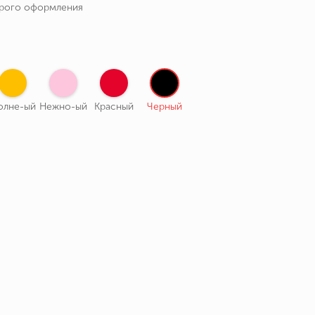
трого оформления
олне-ый
Нежно-ый
Красный
Черный