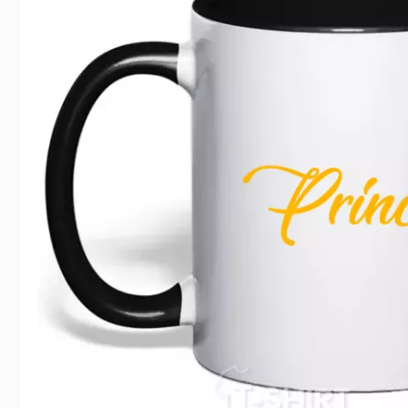
Влюблённым
Надписи
Извест
Геймерские
Неприличные
Знаки 
Девичник
Парные
Фамили
Животные
Праздники