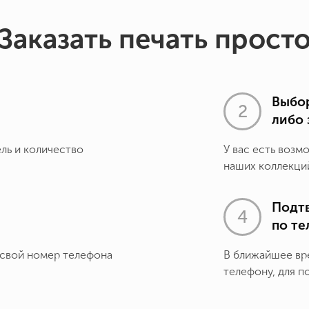
Заказать печать прост
Выбор
либо 
ель и количество
У вас есть возм
наших коллекций
Подт
по т
 свой номер телефона
В ближайшее вр
телефону, для п