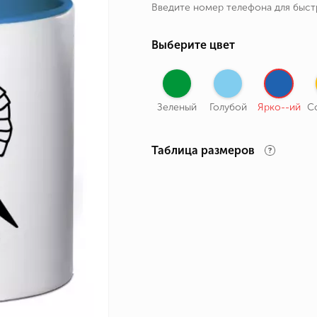
Введите номер телефона для быс
ные бренды
зодиака
Выберите цвет
я и Номер
Зеленый
Голубой
Ярко--ий
С
Таблица размеров