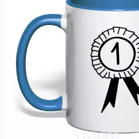
Влюблённым
Надписи
Извест
Геймерские
Неприличные
Знаки 
Девичник
Парные
Фамили
Животные
Праздники