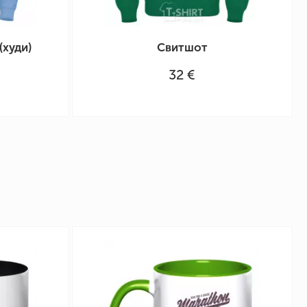
(худи)
Свитшот
32 €