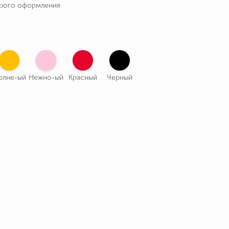
трого оформления
олне-ый
Нежно-ый
Красный
Черный