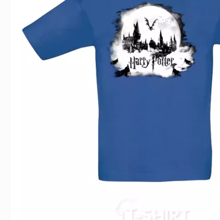
Влюблённым
Надписи
Извест
Геймерские
Неприличные
Знаки 
Девичник
Парные
Фамили
Животные
Праздники