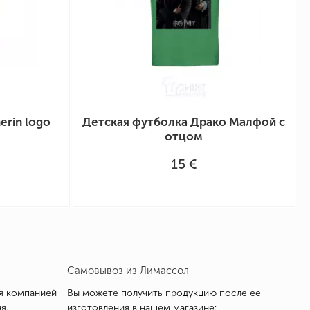
erin logo
Детская футболка Драко Малфой с
отцом
15 €
Самовывоз из Лимассол
я компанией
Вы можете получить продукцию после ее
я.
изготовления в нашем магазине: