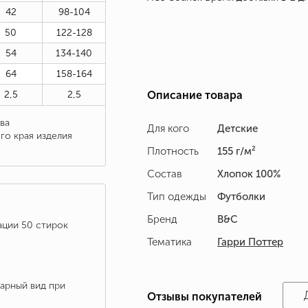
42
98-104
50
122-128
54
134-140
64
158-164
2,5
2,5
Описание товара
ва
Для кого
Детские
го края изделия
Плотность
155 г/м²
Состав
Хлопок 100%
Тип одежды
Футболки
Бренд
B&C
ации 50 стирок
Тематика
Гарри Поттер
варный вид при
Отзывы покупателей