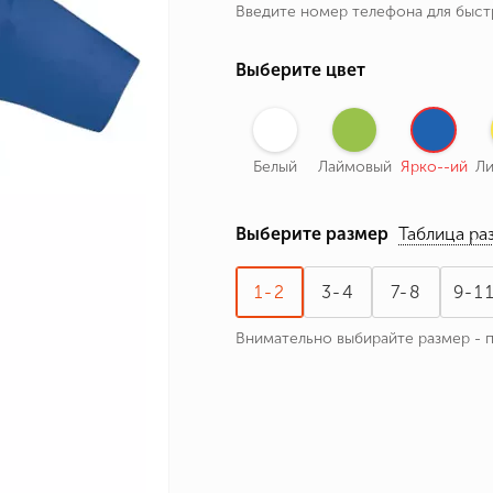
Введите номер телефона для быс
ные бренды
зодиака
Выберите цвет
я и Номер
Белый
Лаймовый
Ярко--ий
Л
Выберите размер
Таблица ра
1-2
3-4
7-8
9-1
Внимательно выбирайте размер - 