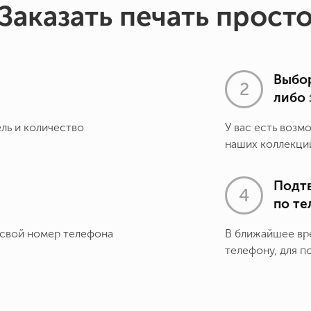
Заказать печать прост
Выбор
либо 
ель и количество
У вас есть возм
наших коллекций
Подт
по т
 свой номер телефона
В ближайшее вр
телефону, для п