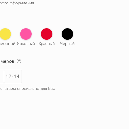
трого оформления
имонный
Ярко--ый
Красный
Черный
змеров
1
12-14
печатаем специально для Вас