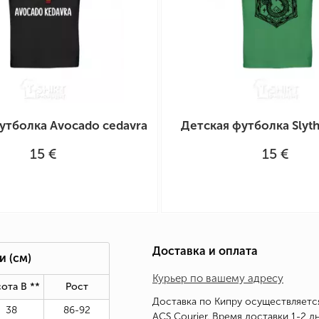
утболка Аvocado cedavra
Детская футболка Slyth
15 €
15 €
Доставка и оплата
ки
(см)
Курьер по вашему адресу
ота В *
*
Рост
Доставка по Кипру осуществляетс
38
86-92
ACS Courier. Время доставки 1-2 дн