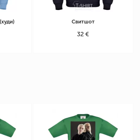
(худи)
Свитшот
32 €