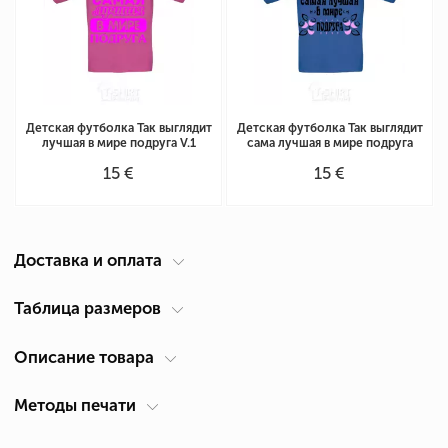
Детская футболка Так выглядит
Детская футболка Так выглядит
лучшая в мире подруга V.1
сама лучшая в мире подруга
15 €
15 €
Доставка и оплата
Курьер по вашему адресу
Таблица размеров
Доставка по Кипру осуществляется компанией ACS Courier. Время
Описание товара
Таблица размеров для детской футболки
(см)
доставки 1-2 дня.
Возраст
Ширина А *
Высота В *
*
Рост
Самовывоз из Лимассол
Методы печати
Для кого
Детские
1-2 года
30
38
86-92
Вы можете получить продукцию после ее изготовления в нашем
Плотность
155 г/м²
магазине: