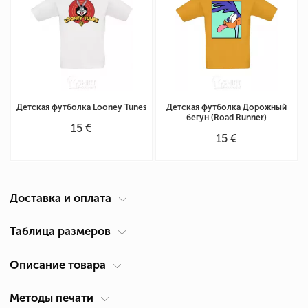
Детская футболка Looney Tunes
Детская футболка Дорожный
бегун (Road Runner)
15 €
15 €
Доставка и оплата
Курьер по вашему адресу
Таблица размеров
Доставка по Кипру осуществляется компанией ACS Courier. Время
Описание товара
Таблица размеров для детской футболки
(см)
доставки 1-2 дня.
Возраст
Ширина А *
Высота В *
*
Рост
Самовывоз из Лимассол
Методы печати
Для кого
Детские