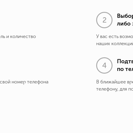
Выбор
либо 
ель и количество
У вас есть возм
наших коллекций
Подт
по т
 свой номер телефона
В ближайшее вр
телефону, для п