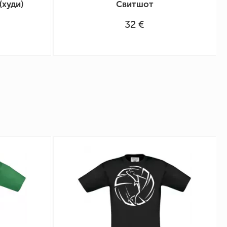
(худи)
Свитшот
32 €