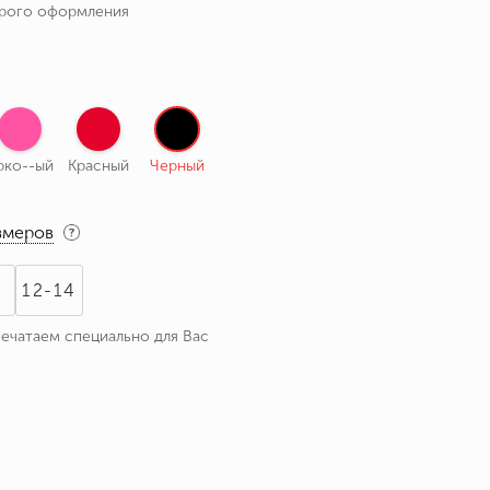
трого оформления
рко--ый
Красный
Черный
змеров
1
12-14
печатаем специально для Вас