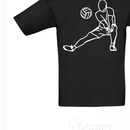
Влюблённым
Надписи
Извест
Геймерские
Неприличные
Знаки 
Девичник
Парные
Фамили
Животные
Праздники