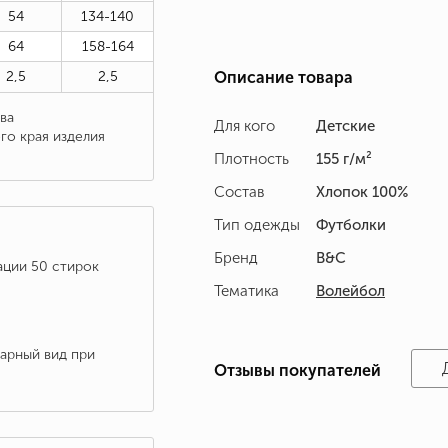
54
134-140
64
158-164
2,5
2,5
Описание товара
ва
Для кого
Детские
го края изделия
Плотность
155 г/м²
Состав
Хлопок 100%
Тип одежды
Футболки
Бренд
B&C
ации 50 стирок
Тематика
Волейбол
варный вид при
Отзывы покупателей