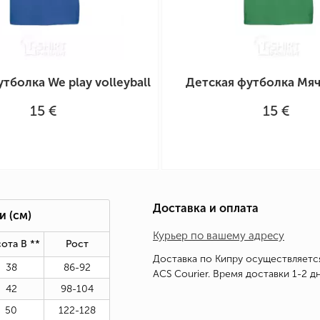
тболка We play volleyball
Детская футболка Мя
15 €
15 €
Доставка и оплата
ки
(см)
Курьер по вашему адресу
ота В *
*
Рост
Доставка по Кипру осуществляетс
38
86-92
ACS Courier. Время доставки 1-2 дн
42
98-104
50
122-128