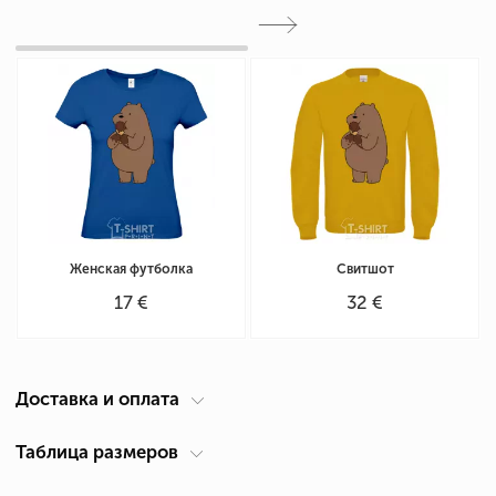
Женская футболка
Свитшот
17 €
32 €
Доставка и оплата
Курьер по вашему адресу
Таблица размеров
Доставка по Кипру осуществляется компанией ACS Courier. Время