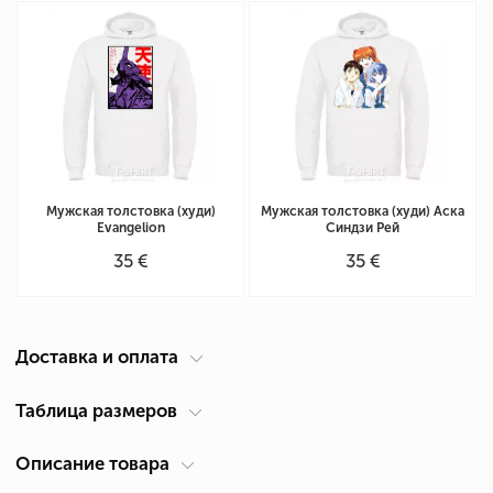
Мужская толстовка (худи)
Мужская толстовка (худи) Аска
Evangelion
Синдзи Рей
35 €
35 €
Доставка и оплата
Курьер по вашему адресу
Таблица размеров
Доставка по Кипру осуществляется компанией ACS Courier. Время
Описание товара
Таблица размеров мужская толстовка (см)
доставки 1-2 дня.