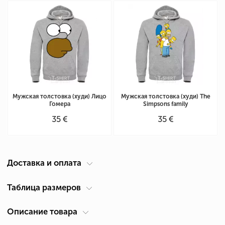
Мужская толстовка (худи) Лицо
Мужская толстовка (худи) The
Гомера
Simpsons family
35 €
35 €
Доставка и оплата
Курьер по вашему адресу
Таблица размеров
Доставка по Кипру осуществляется компанией ACS Courier. Время
Описание товара
Таблица размеров мужская толстовка (см)
доставки 1-2 дня.