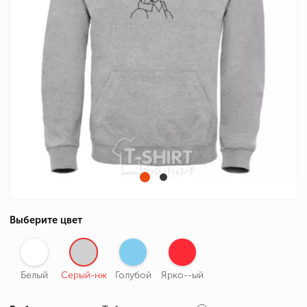
Выберите цвет
Белый
Серый-нж
Голубой
Ярко--ый