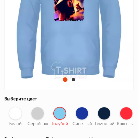
Выберите цвет
Белый
Серый-нж
Голубой
Сине--ый
Темно-ий
Ярко--ый