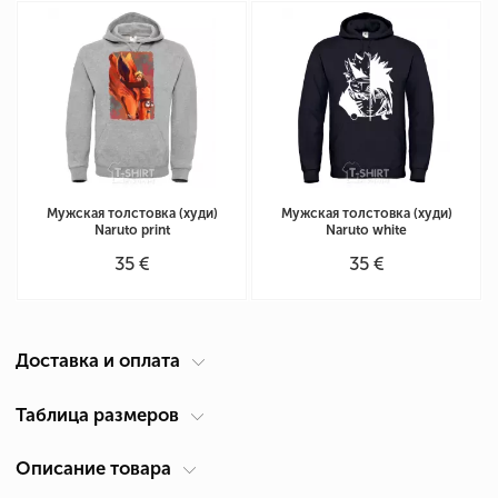
Мужская толстовка (худи)
Мужская толстовка (худи)
Naruto print
Naruto white
35 €
35 €
Доставка и оплата
Курьер по вашему адресу
Таблица размеров
Доставка по Кипру осуществляется компанией ACS Courier. Время
Описание товара
Таблица размеров мужская толстовка (см)
доставки 1-2 дня.