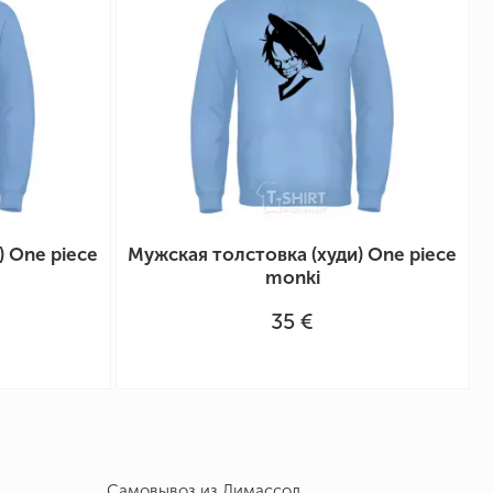
) One piece
Мужская толстовка (худи) One piece
monki
35 €
Самовывоз из Лимассол