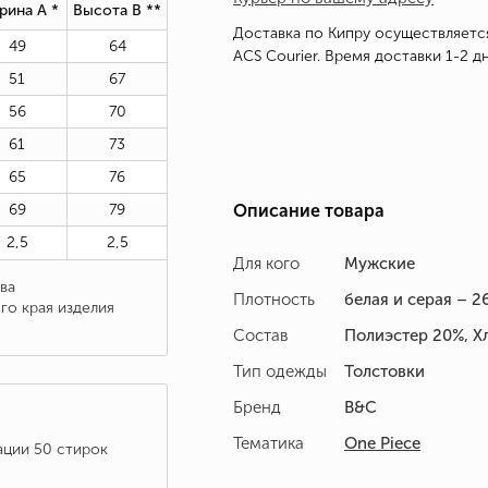
рина А *
Высота В *
*
Доставка по Кипру осуществляетс
49
64
ACS Courier. Время доставки 1-2 дн
51
67
56
70
61
73
65
76
69
79
Описание товара
2,5
2,5
Для кого
Мужские
ва
Плотность
белая и серая – 26
го края изделия
Состав
Полиэстер 20%, Х
Тип одежды
Толстовки
Бренд
B&C
Тематика
One Piece
ации 50 стирок