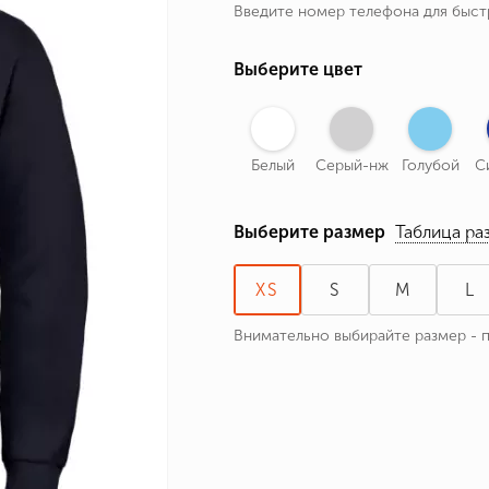
Введите номер телефона для быс
ные бренды
зодиака
Выберите цвет
я и Номер
Белый
Серый-нж
Голубой
С
Выберите размер
Таблица ра
XS
S
M
L
Внимательно выбирайте размер - 