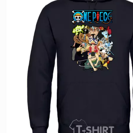
Влюблённым
Надписи
Извест
Геймерские
Неприличные
Знаки 
Девичник
Парные
Фамили
Животные
Праздники