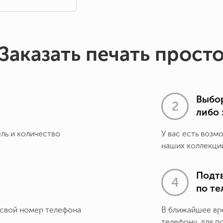
Заказать печать прост
Выбор
либо 
ель и количество
У вас есть возм
наших коллекций
Подт
по т
 свой номер телефона
В ближайшее вр
телефону, для п