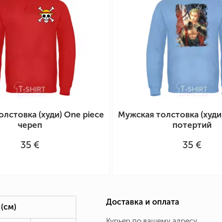
лстовка (худи) One piece
Мужская толстовка (худи
череп
потертий
35 €
35 €
Доставка и оплата
(см)
Курьер по вашему адресу