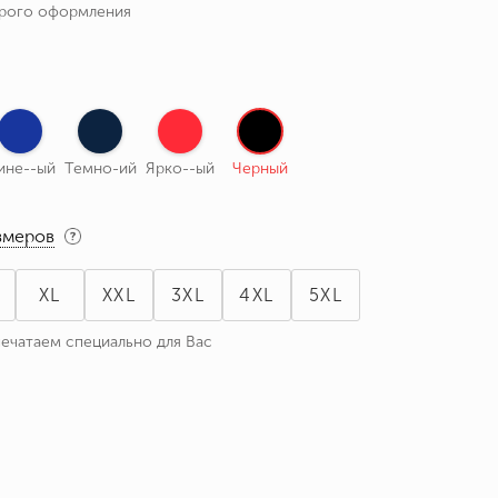
трого оформления
ине--ый
Темно-ий
Ярко--ый
Черный
змеров
XL
XXL
3XL
4XL
5XL
печатаем специально для Вас