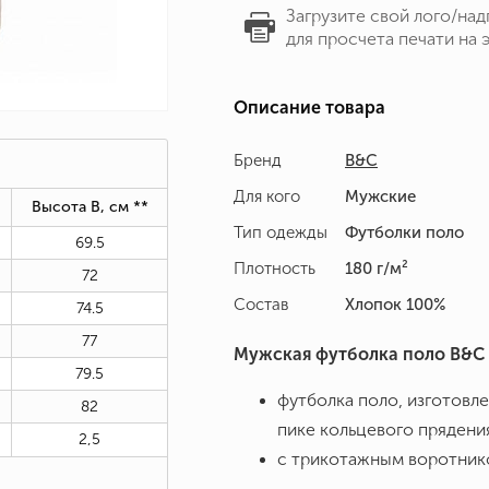
Загрузите свой лого/над
для просчета печати на 
Описание товара
Бренд
B&C
Для кого
Мужские
Высота В, см *
*
Тип одежды
Футболки поло
69.5
Плотность
180 г/м²
72
Состав
Хлопок 100%
74.5
77
Мужская футболка поло B&C 
79.5
футболка поло, изготовл
82
пике кольцевого прядени
2,5
с трикотажным воротнико