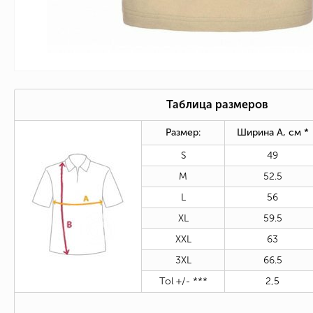
Таблица размеров
Размер:
Ширина А, см *
S
49
M
52.5
L
56
XL
59.5
XXL
63
3XL
66.5
Tol +/- ***
2,5