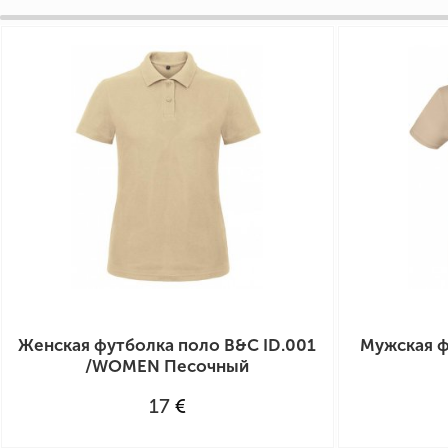
Женская футболка поло B&C ID.001
Мужская ф
/WOMEN Песочный
17
€