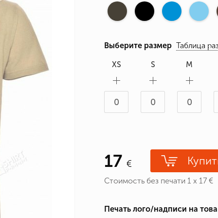
ные бренды
зодиака
я и Номер
Выберите размер
Таблица ра
XS
S
M
17
Купит
Стоимость без печати
1
x
17
€
Печать лого/надписи на тов