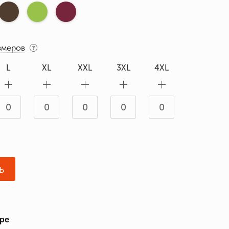
змеров
L
XL
XXL
3XL
4XL
ь
аре