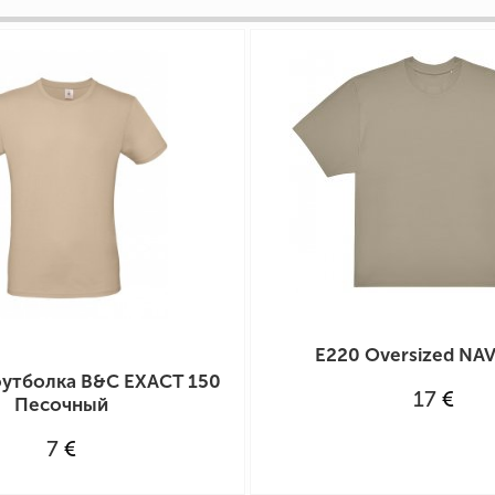
E220 Oversized NAV
утболка B&C EXACT 150
17
€
Песочный
7
€