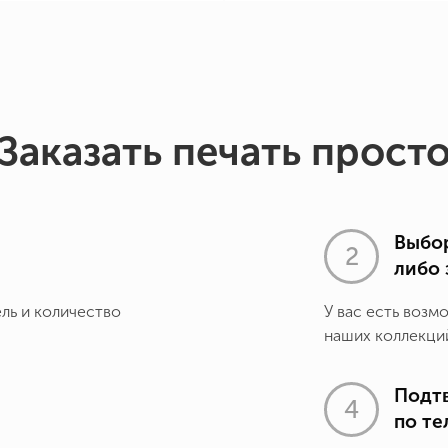
Заказать печать прост
Выбор
либо 
ель и количество
У вас есть возм
наших коллекций
Подт
по т