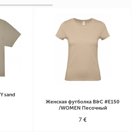
Y sand
Женская футболка B&C #E150
/WOMEN Песочный
7
€