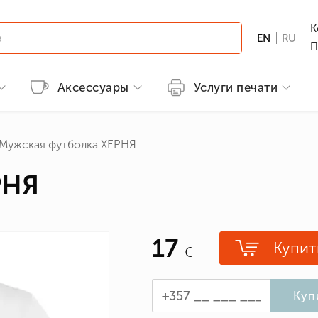
К
EN
RU
П
Аксессуары
Услуги печати
й продукции
Детская одежда
Методы печати
Бренды
Футболки с принтами
Мужская футболка ХЕРНЯ
лы
Футболки
Вышивка
B&C
Мужские
РНЯ
ссии
GILDAN
Женские
а и охота
Детские
ные
17
Одежда с популярными принтам
Купит
лы
сменам
Патриотические футболки
ерои/Комиксы
Куп
и Галстуки