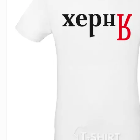
Влюблённым
Надписи
Извест
Геймерские
Неприличные
Знаки 
Девичник
Парные
Фамили
Животные
Праздники