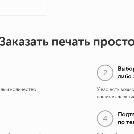
Заказать печать прост
Выбор
либо 
ель и количество
У вас есть возм
наших коллекций
Подт
по т