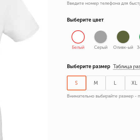
Введите номер телефона для быс
ные бренды
зодиака
Выберите цвет
я и Номер
Белый
Серый
Оливк-ый
З
Выберите размер
Таблица ра
S
M
L
XL
Внимательно выбирайте размер - 