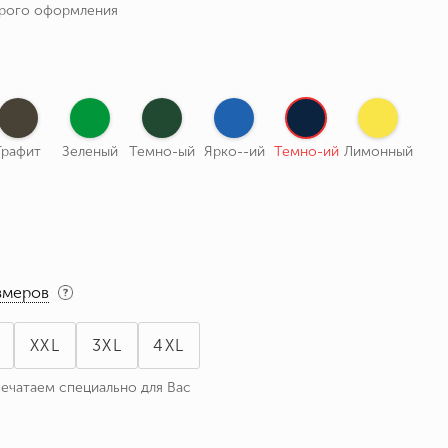
трого оформления
Графит
Зеленый
Темно-ый
Ярко--ий
Темно-ий
Лимонный
змеров
XXL
3XL
4XL
печатаем специально для Вас