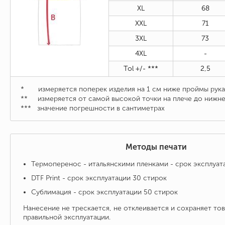
XL
68
XXL
71
3XL
73
4XL
-
Tol +/- ***
2,5
* измеряется поперек изделия на 1 см ниже проймы рука
** измеряется от самой высокой точки на плече до нижне
***
значение погрешности в сантиметрах
Методы печати
Термоперенос - итальянскими пленками - срок эксплуат
DTF Print - срок эксплуатации 30 стирок
Сублимация - срок эксплуатации 50 стирок
Нанесение не трескается, не отклеивается и сохраняет то
правильной эксплуатации.