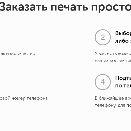
Заказать печать прост
Выбор
либо 
ель и количество
У вас есть возм
наших коллекций
Подт
по т
 свой номер телефона
В ближайшее вр
телефону, для п