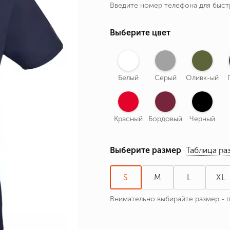
Введите номер телефона для быс
ные бренды
зодиака
Выберите цвет
я и Номер
Белый
Серый
Оливк-ый
Красный
Бордовый
Черный
Выберите размер
Таблица ра
S
M
L
XL
Внимательно выбирайте размер - 