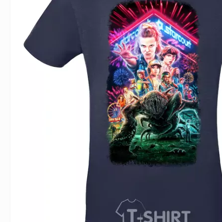
Влюблённым
Надписи
Извест
Геймерские
Неприличные
Знаки 
Девичник
Парные
Фамили
Животные
Праздники