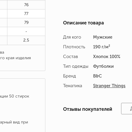
76
77
79
Описание товара
-
Для кого
Мужские
2,5
Плотность
190 г/м²
ва
Состав
Хлопок 100%
го края изделия
Тип одежды
Футболки
Бренд
B&C
Тематика
Stranger Things
ации 50 стирок
Отзывы покупателей
варный вид при