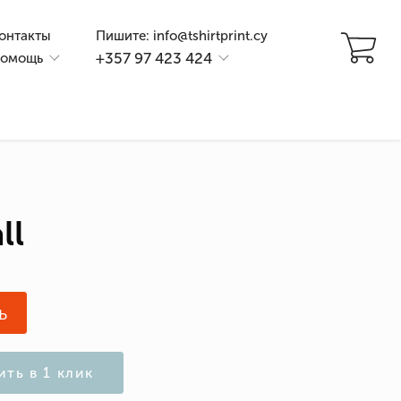
онтакты
Пишите: info@tshirtprint.cy
+357 97 423 424
омощь
ll
и
ь
ить в 1 клик