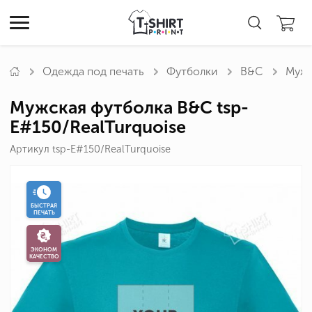
Одежда под печать
Футболки
B&C
Мужс
Мужская футболка B&C tsp-
E#150/RealTurquoise
Артикул tsp-E#150/RealTurquoise
БЫСТРАЯ
ПЕЧАТЬ
ЭКОНОМ
КАЧЕСТВО