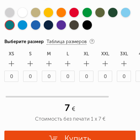
Выберите размер
Таблица размеров
XS
S
M
L
XL
XXL
3XL
7
Стоимость без печати
1
x
7
€
Купить