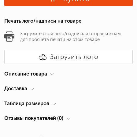
Печать лого/надписи на товаре
Загрузите свой лого/надпись и отправьте нам
для просчета печати на этом товаре
Загрузить лого
Описание товара
Доставка
Бренд
B&C
Для кого
Мужские
Курьер по вашему адресу
Таблица размеров
Тип одежды
Футболки
Доставка по Кипру осуществляется компанией ACS Courier. Время
Отзывы покупателей (0)
Таблица размеров
Плотность
150 г/м²
доставки 1-2 дня.
Состав
Хлопок 100%
Размер:
Ширина А, см *
Высота В, см *
*
Самовывоз из Лимассол