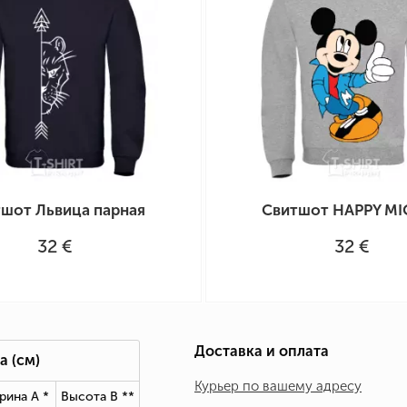
шот Львица парная
Свитшот HAPPY MI
32 €
32 €
Доставка и оплата
а
(см)
Курьер по вашему адресу
рина А *
Высота В *
*