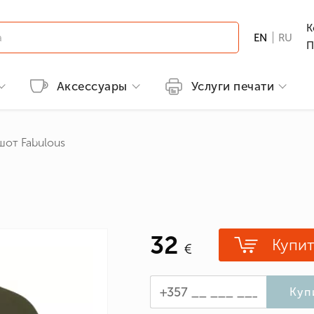
К
EN
RU
П
Аксессуары
Услуги печати
й продукции
Детская одежда
Методы печати
Бренды
Футболки с принтами
шот Fabulous
лы
Футболки
Вышивка
B&C
Мужские
ссии
GILDAN
Женские
а и охота
Детские
ные
32
Одежда с популярными принтам
Купит
лы
сменам
Патриотические футболки
ерои/Комиксы
Куп
и Галстуки