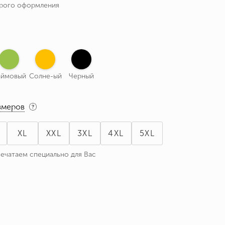
трого оформления
аймовый
Солне-ый
Черный
змеров
XL
XXL
3XL
4XL
5XL
печатаем специально для Вас