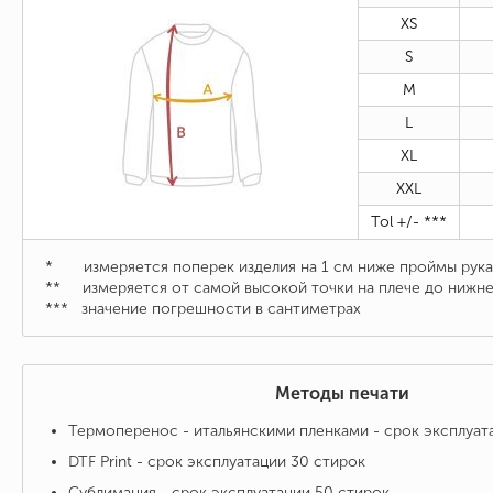
XS
S
M
L
XL
XXL
Tol +/- ***
* измеряется поперек изделия на 1 см ниже проймы рука
** измеряется от самой высокой точки на плече до нижне
***
значение погрешности в сантиметрах
Методы печати
Термоперенос - итальянскими пленками - срок эксплуат
DTF Print - срок эксплуатации 30 стирок
Сублимация - срок эксплуатации 50 стирок