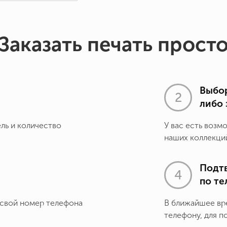
Заказать печать прост
Выбор
либо 
ель и количество
У вас есть возм
наших коллекций
Подт
по т
 свой номер телефона
В ближайшее вр
телефону, для п