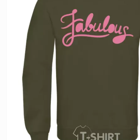
Влюблённым
Надписи
Извест
Геймерские
Неприличные
Знаки 
Девичник
Парные
Фамили
Животные
Праздники