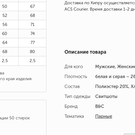
Доставка по Кипру осуществляетс
50
67
ACS Courier. Время доставки 1-2 дн
52
68
56
71
60
74
64
77
68
80
Описание товара
2,5
2,5
Для кого
Мужские, Женски
ва
Плотность
белая и серая – 26
го края изделия
Состав
Полиэстер 20%, Х
Тип одежды
Свитшоты
Бренд
B&C
Тематика
Парные
ации 50 стирок