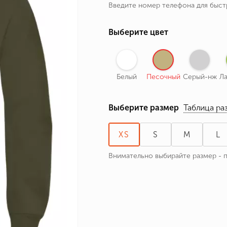
Введите номер телефона для быс
ные бренды
зодиака
Выберите цвет
я и Номер
Белый
Песочный
Серый-нж
Л
Выберите размер
Таблица ра
XS
S
M
L
Внимательно выбирайте размер - 