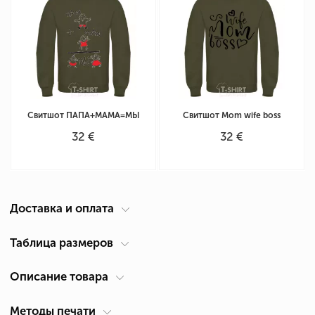
Свитшот ПАПА+МАМА=МЫ
Свитшот Mom wife boss
32 €
32 €
Доставка и оплата
Курьер по вашему адресу
Таблица размеров
Доставка по Кипру осуществляется компанией ACS Courier. Время
Описание товара
Таблица размеров для унисекс свитшота
(см)
доставки 1-2 дня.
Размер
Ширина А *
Высота В *
*
Самовывоз из Лимассол
Методы печати
Для кого
Мужские, Женские