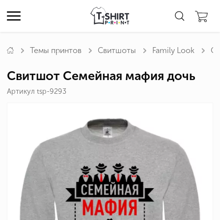
Темы принтов
Свитшоты
Family Look
Св
Свитшот Семейная мафия дочь
Артикул tsp-9293