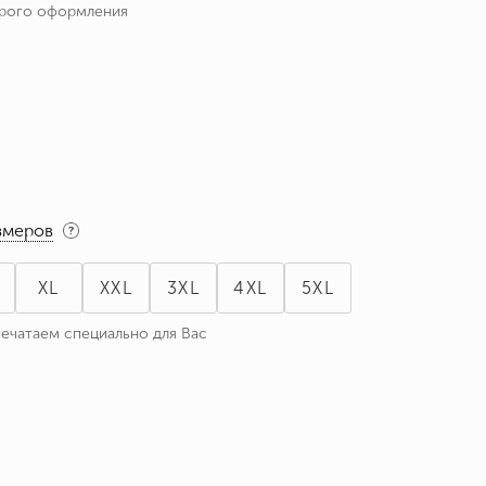
трого оформления
змеров
XL
XXL
3XL
4XL
5XL
печатаем специально для Вас