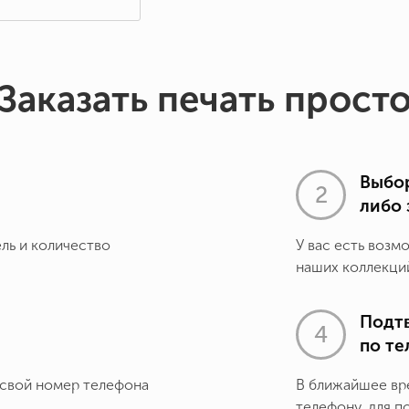
Заказать печать прост
Выбор
либо 
ель и количество
У вас есть возм
наших коллекций
Подт
по т
 свой номер телефона
В ближайшее вр
телефону, для п