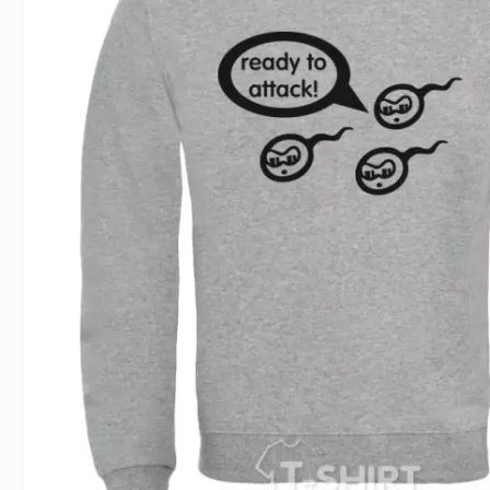
Влюблённым
Надписи
Извест
Геймерские
Неприличные
Знаки 
Девичник
Парные
Фамили
Животные
Праздники