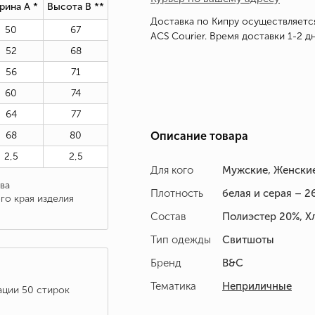
рина А *
Высота В *
*
Доставка по Кипру осуществляетс
50
67
ACS Courier. Время доставки 1-2 дн
52
68
56
71
60
74
64
77
68
80
Описание товара
2,5
2,5
Для кого
Мужские, Женски
ва
Плотность
белая и серая – 26
го края изделия
Состав
Полиэстер 20%, Х
Тип одежды
Свитшоты
Бренд
B&C
Тематика
Неприличные
ации 50 стирок