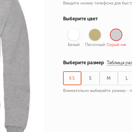
Введите номер телефона для быс
ные бренды
зодиака
Выберите цвет
я и Номер
Белый
Песочный
Серый-нж
Выберите размер
Таблица ра
XS
S
M
L
Внимательно выбирайте размер - 