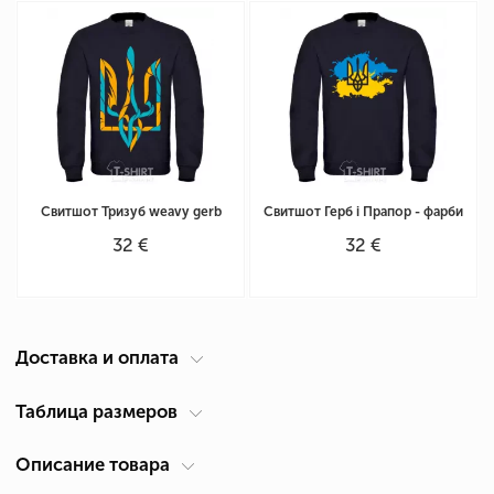
Свитшот Тризуб weavy gerb
Свитшот Герб і Прапор - фарби
32 €
32 €
Доставка и оплата
Курьер по вашему адресу
Таблица размеров
Доставка по Кипру осуществляется компанией ACS Courier. Время
Описание товара
Таблица размеров для унисекс свитшота
(см)
доставки 1-2 дня.