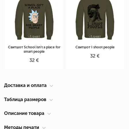
Свитшот School isn't a place for
Свитшот I shoot people
smart people
32 €
32 €
Доставка и оплата
Курьер по вашему адресу
Таблица размеров
Доставка по Кипру осуществляется компанией ACS Courier. Время
Описание товара
Таблица размеров для унисекс свитшота
(см)
доставки 1-2 дня.
Размер
Ширина А *
Высота В *
*
Самовывоз из Лимассол
Методы печати
Для кого
Мужские, Женские