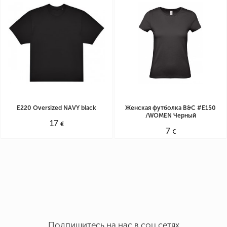
Высота: 95 мм
Cyprus, Limassol 4047, Germasogeia, 60 Georgiou A Str.
Режим работы Пн. - Пт.: 9:30 - 19:30
Суб.: 10:00 - 18:00
E220 Oversized NAVY black
Женская футболка B&C #E150
/WOMEN Черный
17
€
7
€
Подпишитесь на нас в соц сетях