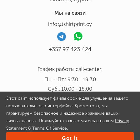
Мы на связи
info@tshirtprint.cy
+357 97 423 424
График работы call-center:
Пн. - Пт.: 9:30 - 19:30
Суб.: 10:00 - 18:00
Этот сайт использует файлы cookie для улучшения вашего
пользовательского интерфейса. Кроме того, мы
гарантируем безопасное и надежное хранение ваших
личных данных. Пожалуйста, ознакомьтесь с нашим
Privacy
Copyright 2026 © Tshirtprint.cy. All rights reserved. By continuing
Statement
&
Terms Of Service
.
to use our website and placing an order on it you agree with
Privacy Statement
&
Terms Of Service
Got it