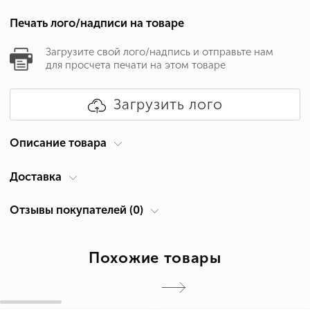
Печать лого/надписи на товаре
Загрузите свой лого/надпись и отправьте нам
для просчета печати на этом товаре
Загрузить лого
Описание товара
Доставка
Тип товара
Чашки
Курьер по вашему адресу
Керамическая кружка с цветной ручкой. Корпус
Отзывы покупателей (0)
снаружи белый, внутри цветной в тон ручки.
Доставка по Кипру осуществляется компанией ACS Courier. Время
доставки 1-2 дня.
Параметры чашки:
Похожие товары
Добавить отзыв
Самовывоз из Лимассол
Объем: 310 мл
Вы можете получить продукцию после ее изготовления в нашем
Диаметр: 82 мм
магазине: