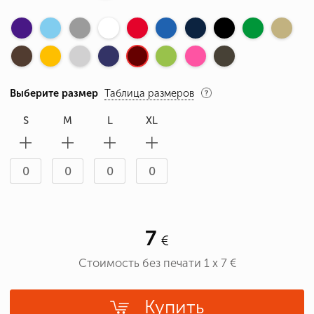
Выберите размер
Таблица размеров
S
M
L
XL
7
Стоимость без печати
1
x
7
€
Купить