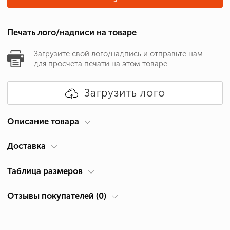
Печать лого/надписи на товаре
Загрузите свой лого/надпись и отправьте нам
для просчета печати на этом товаре
Загрузить лого
Описание товара
Доставка
Бренд
Gildan
Для кого
Женские
Курьер по вашему адресу
Таблица размеров
Тип одежды
Футболки
Доставка по Кипру осуществляется компанией ACS Courier. Время
Отзывы покупателей (0)
Плотность
153 г/м.кв
доставки 1-2 дня.
Таблица размеров футболка женская (см)
Состав
Хлопок 100%
Самовывоз из Лимассол
Размер:
Ширина А, см *
Высота В, см *
*