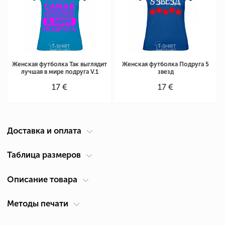
Женская футболка Так выглядит
Женская футболка Подруга 5
лучшая в мире подруга V.1
звезд
17 €
17 €
Доставка и оплата
Курьер по вашему адресу
Таблица размеров
Доставка по Кипру осуществляется компанией ACS Courier. Время
Описание товара
Таблица размеров женская футболка
(см)
доставки 1-2 дня.
Размер
Ширина А *
Высота В *
*
Самовывоз из Лимассол
Методы печати
Для кого
Женские
XS
41
59
Вы можете получить продукцию после ее изготовления в нашем
Плотность
190 г/м²
магазине: