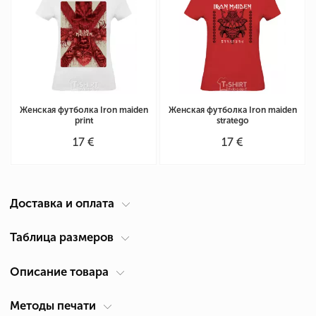
Женская футболка Iron maiden
Женская футболка Iron maiden
print
stratego
17 €
17 €
Доставка и оплата
Курьер по вашему адресу
Таблица размеров
Доставка по Кипру осуществляется компанией ACS Courier. Время
Описание товара
Таблица размеров женская футболка
(см)
доставки 1-2 дня.
Размер
Ширина А *
Высота В *
*
Самовывоз из Лимассол
Методы печати
Для кого
Женские