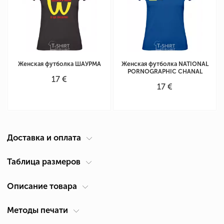
Женская футболка ШАУРМА
Женская футболка NATIONAL
PORNOGRAPHIC CHANAL
17 €
17 €
Доставка и оплата
Курьер по вашему адресу
Таблица размеров
Доставка по Кипру осуществляется компанией ACS Courier. Время
Описание товара
Таблица размеров женская футболка
(см)
доставки 1-2 дня.
Размер
Ширина А *
Высота В *
*
Самовывоз из Лимассол
Методы печати
Для кого
Женские
XS
41
59
Вы можете получить продукцию после ее изготовления в нашем