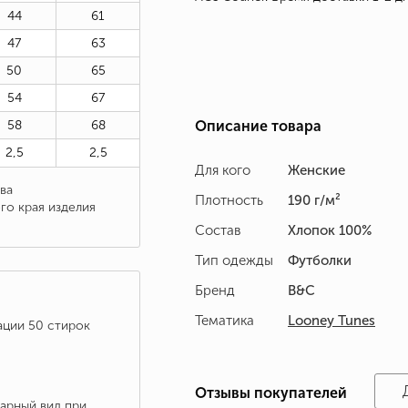
44
61
47
63
50
65
54
67
58
68
Описание товара
2,5
2,5
Для кого
Женские
ва
Плотность
190 г/м²
го края изделия
Состав
Хлопок 100%
Тип одежды
Футболки
Бренд
B&C
Тематика
Looney Tunes
ации 50 стирок
Отзывы покупателей
варный вид при