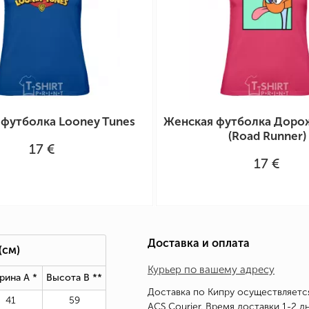
 футболка Looney Tunes
Женская футболка Доро
(Road Runner)
17 €
17 €
Доставка и оплата
(см)
Курьер по вашему адресу
рина А *
Высота В *
*
Доставка по Кипру осуществляетс
41
59
ACS Courier. Время доставки 1-2 дн