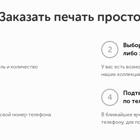
Заказать печать прост
Выбор
либо 
ель и количество
У вас есть возм
наших коллекций
Подт
по т
 свой номер телефона
В ближайшее вр
телефону, для п