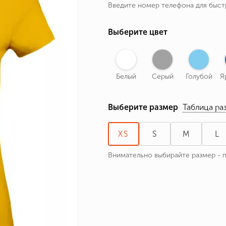
Введите номер телефона для быс
ные бренды
зодиака
Выберите цвет
я и Номер
Белый
Серый
Голубой
Я
Выберите размер
Таблица ра
XS
S
M
L
Внимательно выбирайте размер - 