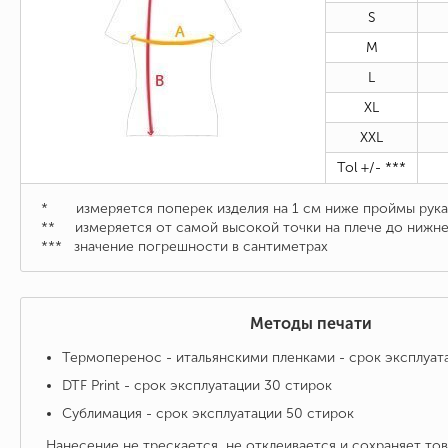
S
M
L
XL
XXL
Tol +/- ***
* измеряется поперек изделия на 1 см ниже проймы рука
** измеряется от самой высокой точки на плече до нижне
***
значение погрешности в сантиметрах
Методы печати
Термоперенос - итальянскими пленками - срок эксплуат
DTF Print - срок эксплуатации 30 стирок
Сублимация - срок эксплуатации 50 стирок
Нанесение не трескается, не отклеивается и сохраняет то