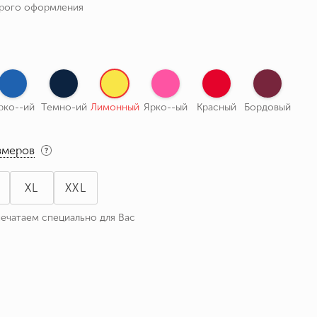
трого оформления
рко--ий
Темно-ий
Лимонный
Ярко--ый
Красный
Бордовый
змеров
XL
XXL
печатаем специально для Вас