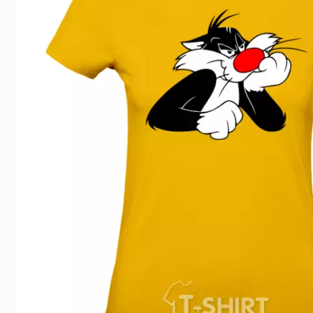
Влюблённым
Надписи
Извест
Геймерские
Неприличные
Знаки 
Девичник
Парные
Фамили
Животные
Праздники