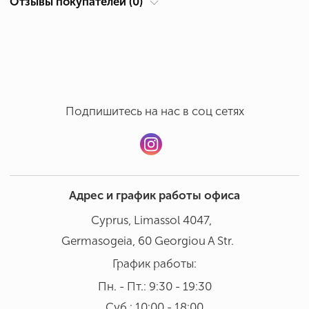
Отзывы покупателей (0)
Суб.: 10:00 - 18:00
Ручная мойка в бережном режиме при температуре 30°
Добавить отзыв
В посудомоечной машине мыть не рекомендовано
Подпишитесь на нас в соц сетях
Адрес и график работы офиса
Cyprus, Limassol 4047,
Germasogeia, 60 Georgiou A Str.
График работы:
Пн. - Пт.: 9:30 - 19:30
Суб.: 10:00 - 18:00