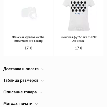
Женская футболка The
Женская футболка THINK
mountains are calling
DFFERENT
17 €
17 €
Доставка и оплата
Курьер по вашему адресу
Таблица размеров
Доставка по Кипру осуществляется компанией ACS Courier. Время
Описание товара
Таблица размеров женская футболка
(см)
доставки 1-2 дня.
Размер
Ширина А *
Высота В *
*
Самовывоз из Лимассол
Методы печати
Состав
Хлопок 100%