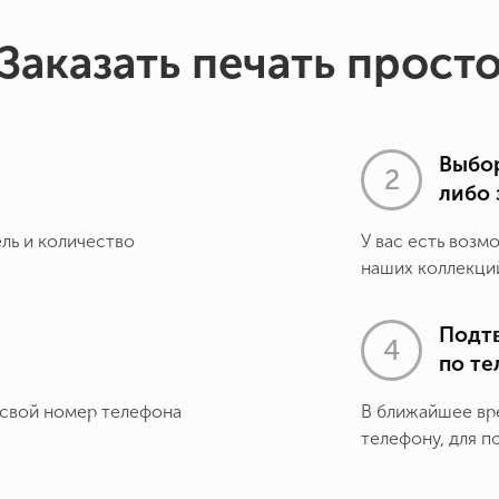
Заказать печать прост
Выбор
либо 
ель и количество
У вас есть возм
наших коллекций
Подт
по т
 свой номер телефона
В ближайшее вр
телефону, для п