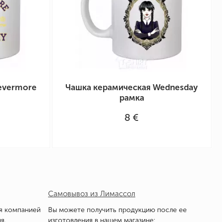
evermore
Чашка керамическая Wednesday
рамка
8 €
Самовывоз из Лимассол
я компанией
Вы можете получить продукцию после ее
я.
изготовления в нашем магазине: