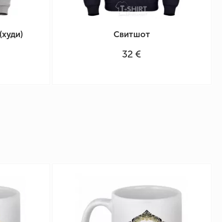
(худи)
Свитшот
32 €