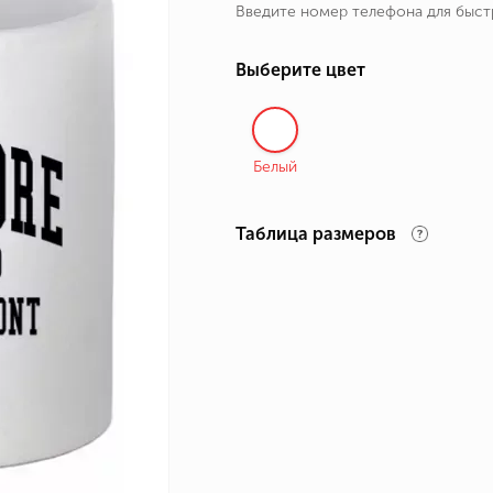
Введите номер телефона для быс
ные бренды
зодиака
Выберите цвет
я и Номер
Белый
Таблица размеров