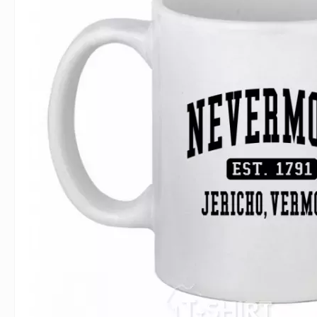
Влюблённым
Надписи
Извест
Геймерские
Неприличные
Знаки 
Девичник
Парные
Фамили
Животные
Праздники