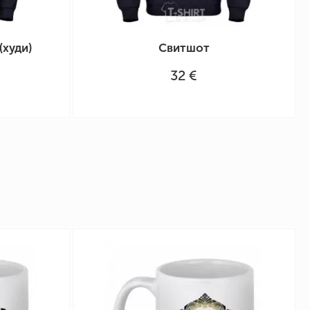
(худи)
Свитшот
32 €