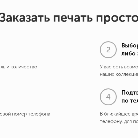
Заказать печать прост
Выбор
либо 
ель и количество
У вас есть возм
наших коллекций
Подт
по т
 свой номер телефона
В ближайшее вр
телефону, для п