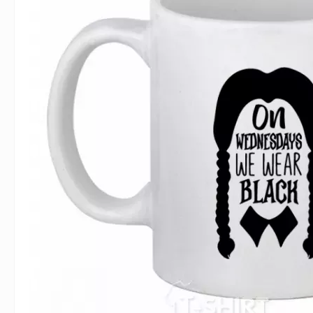
Влюблённым
Надписи
Извест
Геймерские
Неприличные
Знаки 
Девичник
Парные
Фамили
Животные
Праздники