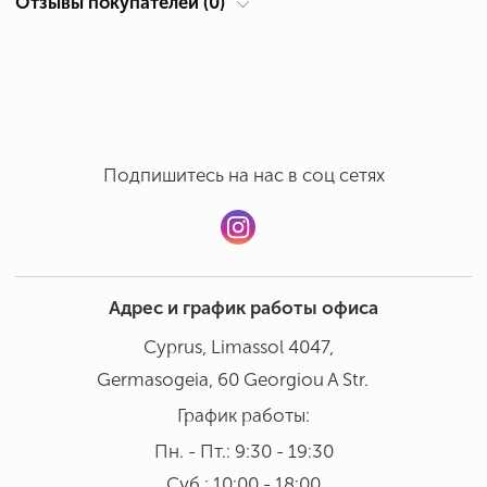
Отзывы покупателей (0)
Суб.: 10:00 - 18:00
Ручная мойка в бережном режиме при температуре 30°
Добавить отзыв
В посудомоечной машине мыть не рекомендовано
Подпишитесь на нас в соц сетях
Адрес и график работы офиса
Cyprus, Limassol 4047,
Germasogeia, 60 Georgiou A Str.
График работы:
Пн. - Пт.: 9:30 - 19:30
Суб.: 10:00 - 18:00