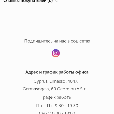
Отзывы покупателей (0)
Суб.: 10:00 - 18:00
Ручная мойка в бережном режиме при температуре 30°
Добавить отзыв
В посудомоечной машине мыть не рекомендовано
Подпишитесь на нас в соц сетях
Адрес и график работы офиса
Cyprus, Limassol 4047,
Germasogeia, 60 Georgiou A Str.
График работы:
Пн. - Пт.: 9:30 - 19:30
Суб.: 10:00 - 18:00