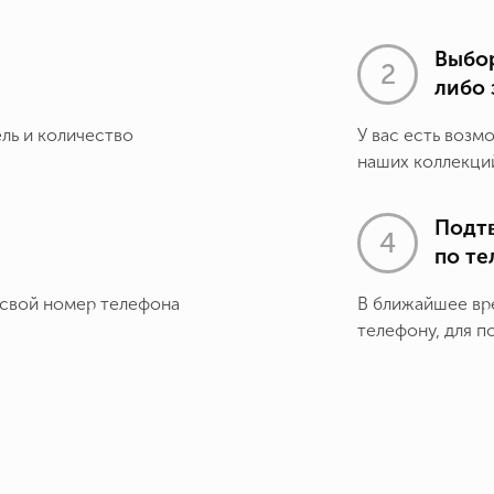
Выбор
либо 
ель и количество
У вас есть возм
наших коллекций
Подт
по т
 свой номер телефона
В ближайшее вр
телефону, для п