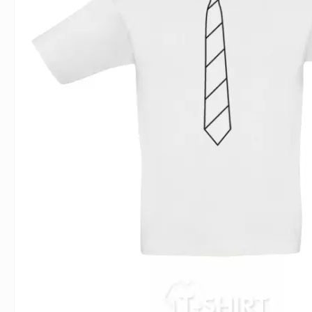
Влюблённым
Надписи
Извест
Геймерские
Неприличные
Знаки 
Девичник
Парные
Фамили
Животные
Праздники