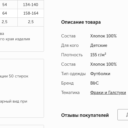
54
134-140
64
158-164
2,5
2,5
Описание товара
ва
Состав
Хлопок 100%
го края изделия
Для кого
Детские
Плотность
155 г/м²
Состав
Хлопок 100%
Тип одежды
Футболки
ации 50 стирок
Бренд
B&C
Тематика
Фраки и Галстуки
варный вид при
Отзывы покупателей