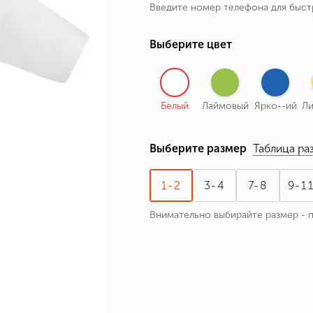
Введите номер телефона для быс
ные бренды
зодиака
Выберите цвет
я и Номер
Белый
Лаймовый
Ярко--ий
Л
Выберите размер
Таблица ра
1-2
3-4
7-8
9-1
Внимательно выбирайте размер - 