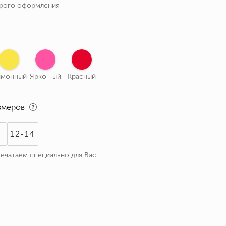
трого оформления
имонный
Ярко--ый
Красный
змеров
1
12-14
печатаем специально для Вас