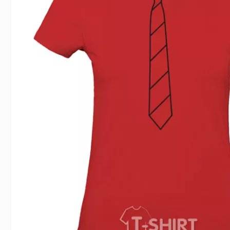
Влюблённым
Надписи
Извест
Геймерские
Неприличные
Знаки 
Девичник
Парные
Фамили
Животные
Праздники