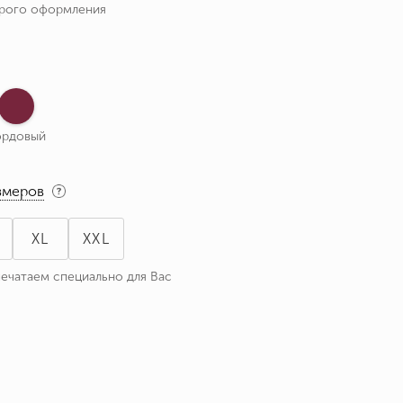
трого оформления
ордовый
змеров
XL
XXL
печатаем специально для Вас