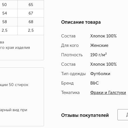
50
65
54
67
58
68
Описание товара
2,5
2,5
Состав
Хлопок 100%
ва
Для кого
Женские
го края изделия
Плотность
190 г/м²
Состав
Хлопок 100%
Тип одежды
Футболки
Бренд
B&C
ации 50 стирок
Тематика
Фраки и Галстуки
варный вид при
Отзывы покупателей