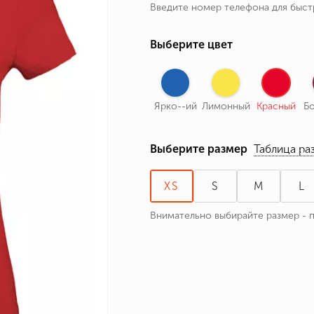
Введите номер телефона для быс
ные бренды
зодиака
Выберите цвет
я и Номер
Ярко--ий
Лимонный
Красный
Б
Выберите размер
Таблица ра
XS
S
M
L
Внимательно выбирайте размер - 