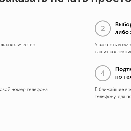
Выбор
либо 
ель и количество
У вас есть возм
наших коллекций
Подт
по т
 свой номер телефона
В ближайшее вр
телефону, для п