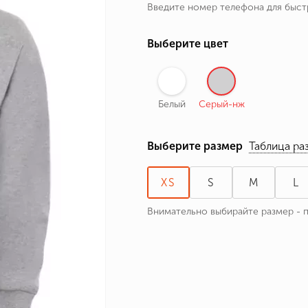
Введите номер телефона для быс
ные бренды
зодиака
Выберите цвет
я и Номер
Белый
Серый-нж
Выберите размер
Таблица ра
XS
S
M
L
Внимательно выбирайте размер - 