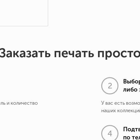
Заказать печать прост
Выбор
либо 
ель и количество
У вас есть возм
наших коллекций
Подт
по т