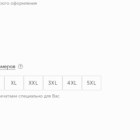
трого оформления
змеров
XL
XXL
3XL
4XL
5XL
печатаем специально для Вас