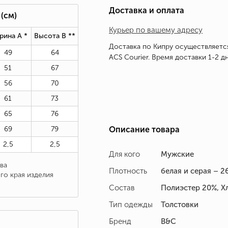
Доставка и оплата
(см)
Курьер по вашему адресу
рина А *
Высота В *
*
Доставка по Кипру осуществляетс
49
64
ACS Courier. Время доставки 1-2 дн
51
67
56
70
61
73
65
76
69
79
Описание товара
2,5
2,5
Для кого
Мужские
ва
Плотность
белая и серая – 26
го края изделия
Состав
Полиэстер 20%, Х
Тип одежды
Толстовки
Бренд
B&C