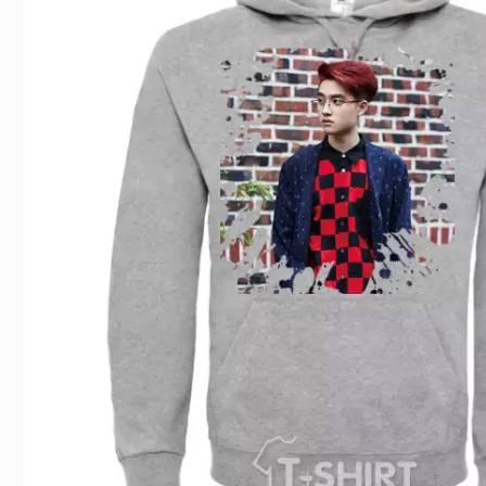
Влюблённым
Надписи
Извест
Геймерские
Неприличные
Знаки 
Девичник
Парные
Фамили
Животные
Праздники