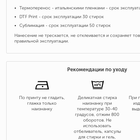
Термоперенос - итальянскими пленками - срок эксплуат
DTF Print - срок эксплуатации 30 стирок
Сублимация - срок эксплуатации 50 стирок
Нанесение не трескается, не отклеивается и сохраняет то
правильной эксплуатации.
Рекомендации по уходу
По принту не гладить,
Деликатная стирка
При 
глажка только
наизнанку при
изд
наизнанку
температуре 30-40
выд
градусов, отжим 800
оборотов. Не
использовать
отбеливатель, капсулы
для стирки и гель,