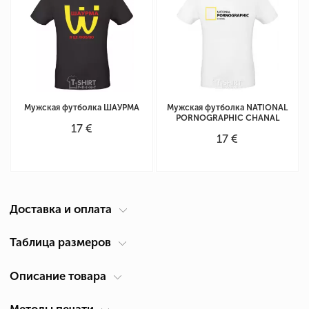
Мужская футболка ШАУРМА
Мужская футболка NATIONAL
PORNOGRAPHIC CHANAL
17 €
17 €
Доставка и оплата
Курьер по вашему адресу
Таблица размеров
Доставка по Кипру осуществляется компанией ACS Courier. Время
Описание товара
Таблица размеров мужская футболка
(см)
доставки 1-2 дня.
Размер
Ширина А *
Высота В
*
*
Самовывоз из Лимассол