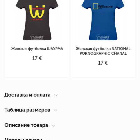
Женская футболка ШАУРМА
Женская футболка NATIONAL
PORNOGRAPHIC CHANAL
17 €
17 €
Доставка и оплата
Курьер по вашему адресу
Таблица размеров
Доставка по Кипру осуществляется компанией ACS Courier. Время
Описание товара
Таблица размеров женская футболка
(см)
доставки 1-2 дня.
Размер
Ширина А *
Высота В *
*
Самовывоз из Лимассол