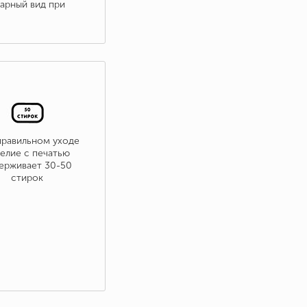
варный вид при
правильном уходе
елие с печатью
ерживает 30-50
стирок