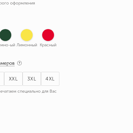
трого оформления
емно-ый
Лимонный
Красный
змеров
XXL
3XL
4XL
печатаем специально для Вас