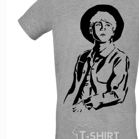
Влюблённым
Надписи
Извест
Геймерские
Неприличные
Знаки 
Девичник
Парные
Фамили
Животные
Праздники