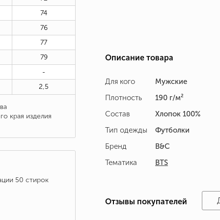
74
76
77
79
Описание товара
-
Для кого
Мужские
2,5
Плотность
190 г/м²
ва
Состав
Хлопок 100%
го края изделия
Тип одежды
Футболки
Бренд
B&C
Тематика
BTS
ации 50 стирок
Отзывы покупателей