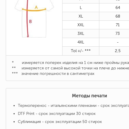
L
64
XL
68
XXL
71
3XL
73
4XL
-
Tol +/- ***
2,5
* измеряется поперек изделия на 1 см ниже проймы рука
** измеряется от самой высокой точки на плече до нижне
***
значение погрешности в сантиметрах
Методы печати
Термоперенос - итальянскими пленками - срок эксплуат
DTF Print - срок эксплуатации 30 стирок
Сублимация - срок эксплуатации 50 стирок