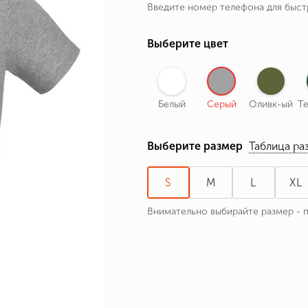
Введите номер телефона для быс
ные бренды
зодиака
Выберите цвет
я и Номер
Белый
Серый
Оливк-ый
Т
Выберите размер
Таблица ра
S
M
L
XL
Внимательно выбирайте размер - 