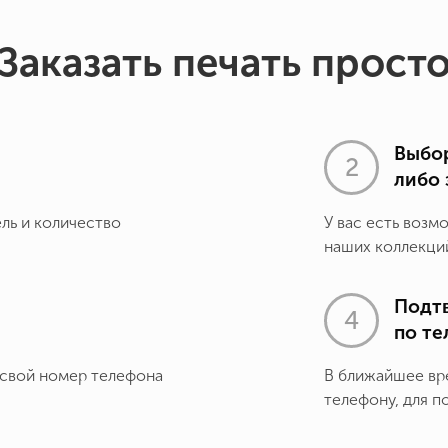
Заказать печать прост
Выбор
либо 
ель и количество
У вас есть возм
наших коллекций
Подт
по т
 свой номер телефона
В ближайшее вр
телефону, для п